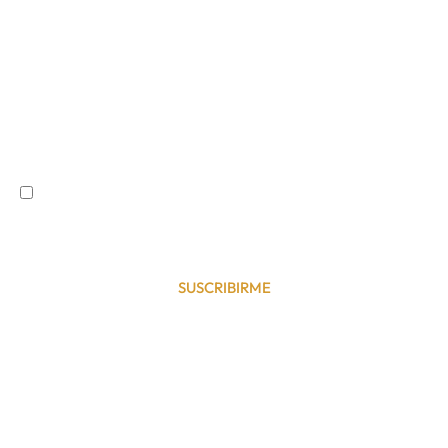
SUSCRÍBETE A NUESTRA NEWSLETTER
Acepto la política de privacidad del sitio web
SUSCRIBIRME