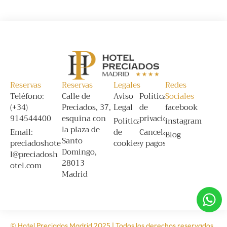
Reservas
Reservas
Legales
Redes
Teléfono:
Calle de
Aviso
Política
Sociales
(+34)
Preciados, 37,
Legal
de
facebook
914544400
esquina con
privacidad
Política
instagram
la plaza de
Email:
de
Cancelación
Blog
Santo
preciadoshote
cookies
y pagos
Domingo,
l@preciadosh
28013
otel.com
Madrid
© Hotel Preciados Madrid 2025 | Todos los derechos reservados