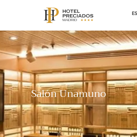
E
Salón Unamuno